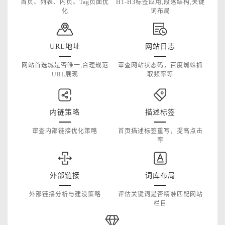
首页、列表、内页、Tag页面优
H1-H3标签应用,段落结构,关键
化
词布局
URL地址
网站日志
网站首选城是否唯一,合理规范
审查网站状态码，百度蜘蛛抓
URL展现
取频率等
内链策略
描述标签
审查内部链接优化策略
首页描述标签重写，提高点击
率
外部链接
词库布局
外部链接分析与建没策略
评估关键词是否精准匹配网站
栏目