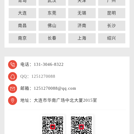
青岛
武汉
天津
广州
大连
东莞
无锡
昆明
南昌
佛山
济南
长沙
南京
长春
上海
绍兴
电话：131-3046-8322
QQ：1251270088
邮箱：1251270088@qq.com
地址：大连市华南广场中北大厦2015室