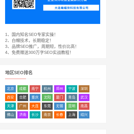
1、国内知名SEO专家实操！
2、白帽技术，长期稳定！
3、品牌SEO推广，周期短，性价比高！
4、免费赠送300万字SEO实战教程！
地区SEO排名
北京
成都
南宁
杭州
郑州
宁波
深圳
西安
合肥
重庆
沈阳
厦门
青岛
武汉
天津
广州
大连
东莞
无锡
昆明
南昌
佛山
济南
长沙
南京
长春
上海
绍兴