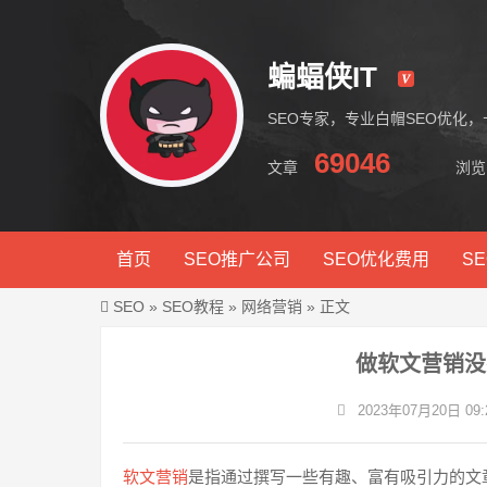
蝙蝠侠IT
SEO专家，专业白帽SEO优化
69046
文章
浏览
蝙蝠侠IT
首页
SEO推广公司
SEO优化费用
S
SEO
»
SEO教程
»
网络营销
» 正文
做软文营销没
2023年07月20日 09:2
软文营销
是指通过撰写一些有趣、富有吸引力的文