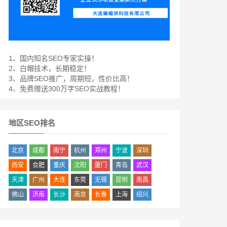
1、国内知名SEO专家实操！
2、白帽技术，长期稳定！
3、品牌SEO推广，周期短，性价比高！
4、免费赠送300万字SEO实战教程！
地区SEO排名
北京
成都
南宁
杭州
郑州
宁波
深圳
西安
合肥
重庆
沈阳
厦门
青岛
武汉
天津
广州
大连
东莞
无锡
昆明
南昌
佛山
济南
长沙
南京
长春
上海
绍兴